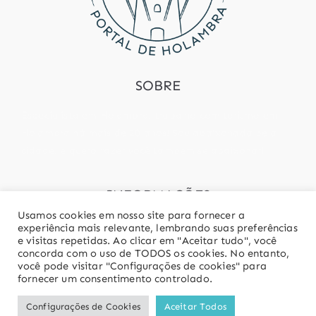
SOBRE
Especialista em Holambra, trabalho com turismo em
Holambra há mais de 20 anos! Sou apaixonada pela
cidade, e quero fazer você também se apaixonar!
INFORMAÇÕES
Usamos cookies em nosso site para fornecer a
contato@portaldeholambra.com.br
experiência mais relevante, lembrando suas preferências
e visitas repetidas. Ao clicar em "Aceitar tudo", você
(19) 97814-5997
concorda com o uso de TODOS os cookies. No entanto,
você pode visitar "Configurações de cookies" para
fornecer um consentimento controlado.
Configurações de Cookies
Aceitar Todos