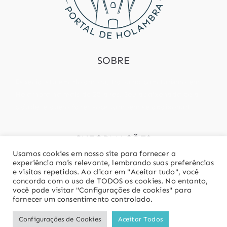
SOBRE
Especialista em Holambra, trabalho com turismo em
Holambra há mais de 20 anos! Sou apaixonada pela
cidade, e quero fazer você também se apaixonar!
INFORMAÇÕES
Usamos cookies em nosso site para fornecer a
contato@portaldeholambra.com.br
experiência mais relevante, lembrando suas preferências
e visitas repetidas. Ao clicar em "Aceitar tudo", você
(19) 97814-5997
concorda com o uso de TODOS os cookies. No entanto,
você pode visitar "Configurações de cookies" para
fornecer um consentimento controlado.
Configurações de Cookies
Aceitar Todos