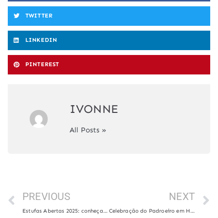
TWITTER
LINKEDIN
PINTEREST
IVONNE
All Posts »
PREVIOUS
NEXT
Estufas Abertas 2025: conheça os Campos de Flores de Holambra
Celebração do Padroeiro em Holambra 2025: fé, tradição e gratidão no campo